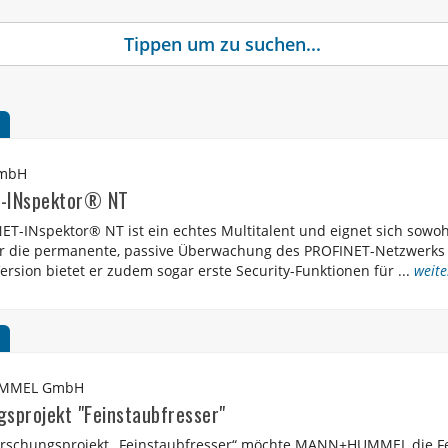
GmbH
-INspektor® NT
ET-INspektor® NT ist ein echtes Multitalent und eignet sich sowo
ür die permanente, passive Überwachung des PROFINET-Netzwerks i
rsion bietet er zudem sogar erste Security-Funktionen für ...
weite
MMEL GmbH
sprojekt "Feinstaubfresser"
rschungsprojekt „Feinstaubfresser“ möchte MANN+HUMMEL die Fe