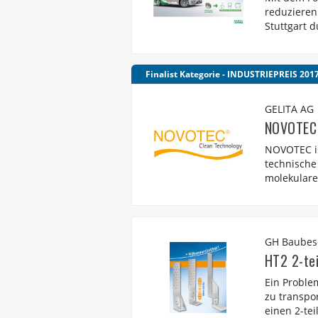
reduzieren
Stuttgart d
Finalist Kategorie - INDUSTRIEPREIS 201
GELITA AG
NOVOTEC
NOVOTEC ist
technische
molekulare
GH Baubes
HT2 2-tei
Ein Proble
zu transpo
einen 2-tei